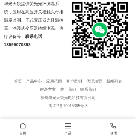
华光天锐提供荧光光纤测温系
统，应用在高压开关柜触头母排
温度监测、干式变压器光纤温控
器、油浸式变压器绕组测温、热
疗设备等，
联系电话
13599070393
首页
产品中心
应用范围
客户案例
代理加盟
新闻列表
解决方案
关于我们
联系我们
福州华光天锐光电科技有限公司
闽ICP备19015365号-3
首页
产品
电话