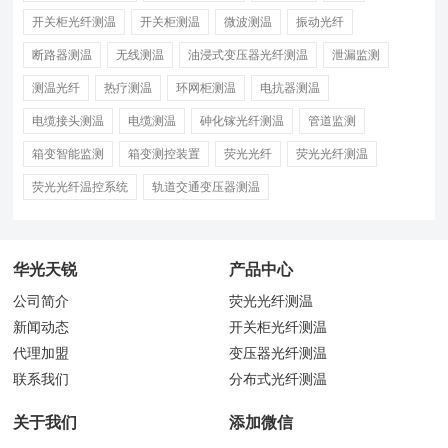
开关柜光纤测温
开关柜测温
微波测温
振动光纤
断路器测温
无线测温
油浸式变压器光纤测温
泄漏监测
测温光纤
热疗测温
环网柜测温
电抗器测温
电缆接头测温
电缆测温
砷化镓光纤测温
管道监测
箱变智能监测
箱变测控装置
荧光光纤
荧光光纤测温
荧光光纤温控系统
轨道交通变压器测温
华光天锐
产品中心
公司简介
荧光光纤测温
新闻动态
开关柜光纤测温
代理加盟
变压器光纤测温
联系我们
分布式光纤测温
关于我们
添加微信