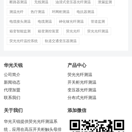
断路器测温
无线测温
油浸式变压器光纤测温
泄漏监测
测温光纤
热疗测温
环网柜测温
电抗器测温
电缆接头测温
电缆测温
砷化镓光纤测温
管道监测
箱变智能监测
箱变测控装置
荧光光纤
荧光光纤测温
荧光光纤温控系统
轨道交通变压器测温
华光天锐
产品中心
公司简介
荧光光纤测温
新闻动态
开关柜光纤测温
代理加盟
变压器光纤测温
联系我们
分布式光纤测温
关于我们
添加微信
华光天锐提供荧光光纤测温系
统，应用在高压开关柜触头母排