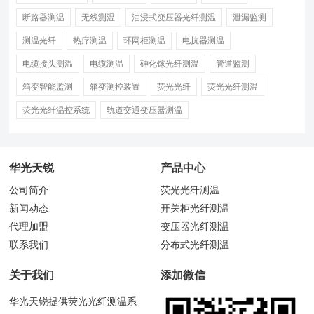
断路器测温
无线测温
油浸式变压器光纤测温
泄漏监测
测温光纤
热疗测温
环网柜测温
电抗器测温
电缆接头测温
电缆测温
砷化镓光纤测温
管道监测
箱变智能监测
箱变测控装置
荧光光纤
荧光光纤测温
荧光光纤温控系统
轨道交通变压器测温
华光天锐
产品中心
公司简介
荧光光纤测温
新闻动态
开关柜光纤测温
代理加盟
变压器光纤测温
联系我们
分布式光纤测温
关于我们
添加微信
华光天锐提供荧光光纤测温系