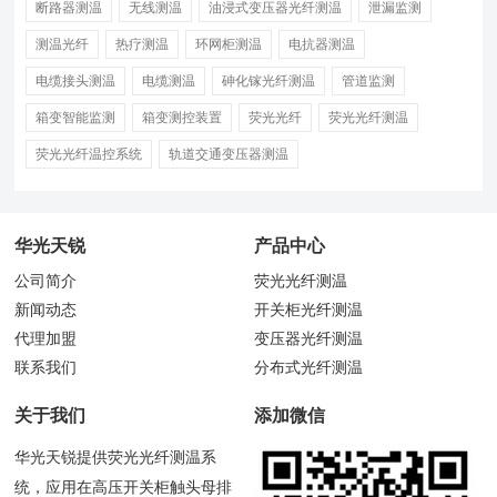
断路器测温
无线测温
油浸式变压器光纤测温
泄漏监测
测温光纤
热疗测温
环网柜测温
电抗器测温
电缆接头测温
电缆测温
砷化镓光纤测温
管道监测
箱变智能监测
箱变测控装置
荧光光纤
荧光光纤测温
荧光光纤温控系统
轨道交通变压器测温
华光天锐
产品中心
公司简介
荧光光纤测温
新闻动态
开关柜光纤测温
代理加盟
变压器光纤测温
联系我们
分布式光纤测温
关于我们
添加微信
华光天锐提供荧光光纤测温系
统，应用在高压开关柜触头母排