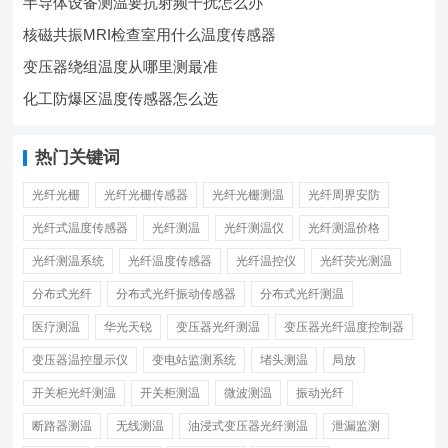
半导体设备测温要抗射频干扰怎么办
核磁共振MRI检查室用什么温度传感器
变压器绕组温度从哪里测最准
化工防爆区温度传感器怎么选
热门关键词
光纤光栅
光纤光栅传感器
光纤光栅测温
光纤周界安防
光纤式温度传感器
光纤测温
光纤测温仪
光纤测温价格
光纤测温系统
光纤温度传感器
光纤温控仪
光纤荧光测温
分布式光纤
分布式光纤振动传感器
分布式光纤测温
医疗测温
华光天锐
变压器光纤测温
变压器光纤温度控制器
变压器温控显示仪
变电站监测系统
堵头测温
局放
开关柜光纤测温
开关柜测温
微波测温
振动光纤
断路器测温
无线测温
油浸式变压器光纤测温
泄漏监测