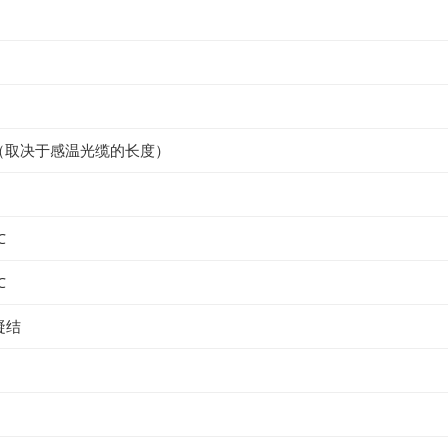
s秒（取决于感温光缆的长度）
℃
℃
凝结