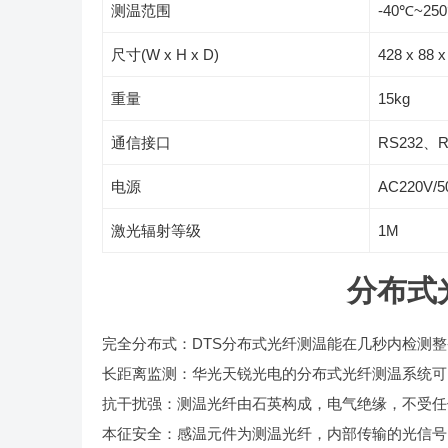
测温范围
-40℃~25
尺寸(W x H x D)
428 x 88 
重量
15kg
通信接口
RS232、R
电源
AC220V/5
激光辐射等级
1M
分布式
完全分布式：DTS分布式光纤测温能在几秒内检测
长距离监测：华光天锐光电的分布式光纤测温系统可
抗干扰强：测温光纤由石英构成，电气绝缘，不受任
本征安全：感温元件为测温光纤，内部传输的光信号