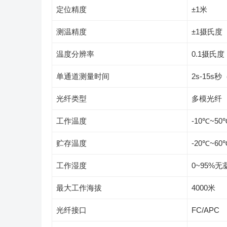
定位精度
±1米
测温精度
±1摄氏度
温度分辨率
0.1摄氏度
单通道测量时间
2s-15
光纤类型
多模光纤
工作温度
-10℃~50
贮存温度
-20℃~60
工作湿度
0~95%无
最大工作海拔
4000米
光纤接口
FC/APC